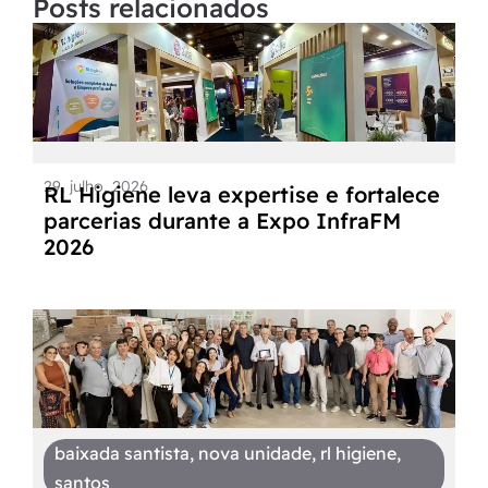
Posts relacionados
29, julho, 2026
RL Higiene leva expertise e fortalece
parcerias durante a Expo InfraFM
2026
baixada santista
,
nova unidade
,
rl higiene
,
santos