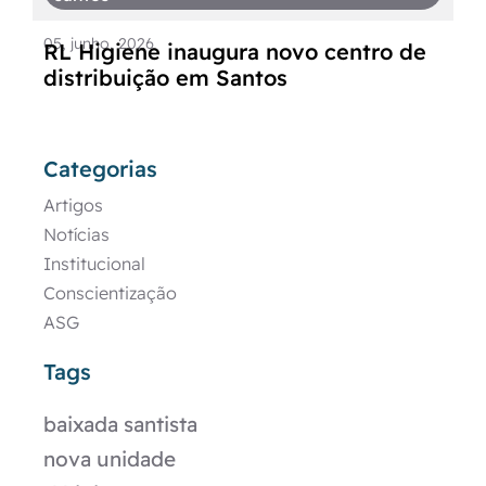
05, junho, 2026
RL Higiene inaugura novo centro de
distribuição em Santos
Categorias
Artigos
Notícias
Institucional
Conscientização
ASG
Tags
baixada santista
nova unidade