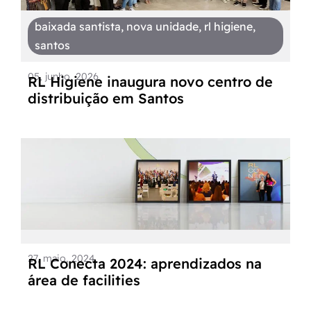
baixada santista
,
nova unidade
,
rl higiene
,
santos
05, junho, 2026
RL Higiene inaugura novo centro de
distribuição em Santos
27, maio, 2024
RL Conecta 2024: aprendizados na
área de facilities