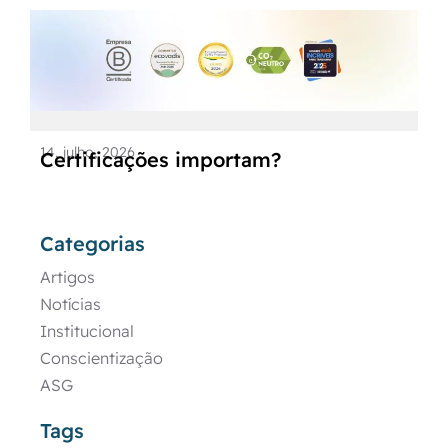
14, julho, 2026
Certificações importam?
Categorias
Artigos
Notícias
Institucional
Conscientização
ASG
Tags