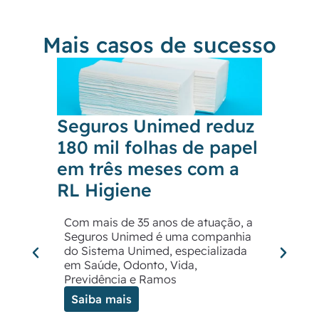
Mais casos de sucesso
Seguros Unimed reduz
Shop
180 mil folhas de papel
Balne
em três meses com a
conf
RL Higiene
sust
RL H
Com mais de 35 anos de atuação, a
Seguros Unimed é uma companhia
Locali
do Sistema Unimed, especializada
Shoppi
em Saúde, Odonto, Vida,
dos pr
Previdência e Ramos
do lit
Saiba mais
tradiç