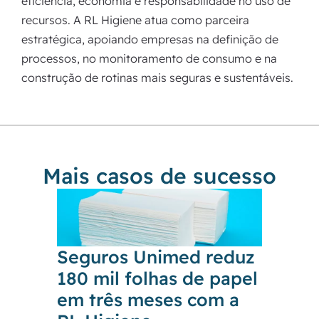
eficiência, economia e responsabilidade no uso de
recursos. A RL Higiene atua como parceira
estratégica, apoiando empresas na definição de
processos, no monitoramento de consumo e na
construção de rotinas mais seguras e sustentáveis.
Mais casos de sucesso
Seguros Unimed reduz
Shop
180 mil folhas de papel
Balne
em três meses com a
conf