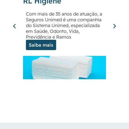
RL Higiene
sust
RL H
Com mais de 35 anos de atuação, a
Seguros Unimed é uma companhia
Locali
do Sistema Unimed, especializada
Shoppi
em Saúde, Odonto, Vida,
dos pr
Previdência e Ramos
do lit
Saiba mais
tradiç
Saib