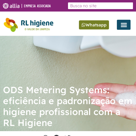
Whatsapp
ODS Metering Systems:
eficiência e padronização em
higiene profissional com a
RL Higiene